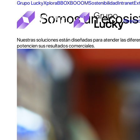
Grupo Lucky
Xplora
BBOX
BOOOM
Sostenibilidad
Intranet
Ex
Somos un ecosist
Nosotr
Nuestras soluciones están diseñadas para atender las diferen
potencien sus resultados comerciales.