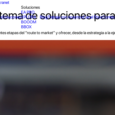
tranet
Soluciones
ema de soluciones para
EA PRO
os
Soluciones
XPLORA
Blog
Trabaja con nosotros
Canal Ético
Contác
BOOOM
BBOX
tes etapas del “route to market” y ofrecer, desde la estrategia a la 